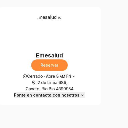
Emesalud
Reservar
Horario de apertura
Cerrado
·
Abre
8
Fri
AM
2 de Linea 686,
Canete, Bío Bío 4390954
Ponte en contacto con nosotros